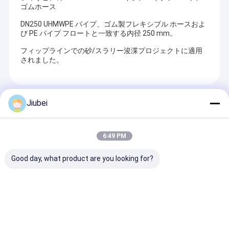
ゴムホース
DN250 UHMWPE パイプ、ゴム製フレキシブル ホースおよ
び PE パイプ フロートと一致する内径 250 mm。
フィップラインでの砂/スラリー浚渫プロジェクトに適用
されました。
推奨する製品
Jiubei
6:49 PM
Good day, what product are you looking for?
高強度波形浚渫用
高性能 の UHMWPE パ
耐久性のある
HDPEパイプ 耐摩耗性
イプ: 鉱山 掘削 の ため
UHMWPEパイ
フレキシブル 重負荷ス
の 磨き に 耐える 最良
性のある性能と
ラリー輸送用
の 解決策
抗性を保証する
パイプ