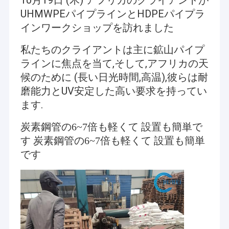
10月19日 (木) アフリカのクライアントが
UHMWPEパイプラインとHDPEパイプラ
インワークショップを訪れました
私たちのクライアントは主に鉱山パイプ
ラインに焦点を当て,そして,アフリカの天
候のために (長い日光時間,高温),彼らは耐
磨能力とUV安定した高い要求を持ってい
ます.
炭素鋼管の6~7倍も軽くて 設置も簡単で
す 炭素鋼管の6~7倍も軽くて 設置も簡単
です