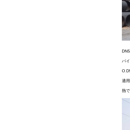
DN
パイ
O.D
適用
熱で