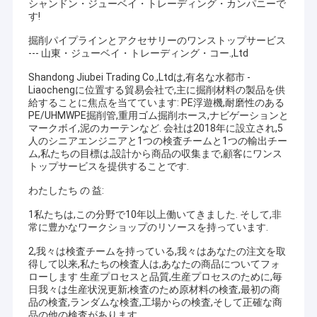
シャンドン・ジューベイ・トレーディング・カンパニーで
す!
掘削パイプラインとアクセサリーのワンストップサービス
--- 山東・ジューベイ・トレーディング・コー.,Ltd
Shandong Jiubei Trading Co.,Ltdは,有名な水都市 -
Liaochengに位置する貿易会社で,主に掘削材料の製品を供
給することに焦点を当てています: PE浮遊機,耐磨性のある
PE/UHMWPE掘削管,重用ゴム掘削ホース,ナビゲーションと
マークボイ,泥のカーテンなど. 会社は2018年に設立され,5
人のシニアエンジニアと1つの検査チームと1つの輸出チー
ム,私たちの目標は,設計から商品の収集まで,顧客にワンス
トップサービスを提供することです.
わたしたち の 益:
1私たちは,この分野で10年以上働いてきました. そして,非
常に豊かなワークショップのリソースを持っています.
2,我々は検査チームを持っている,我々はあなたの注文を取
得して以来,私たちの検査人は,あなたの商品についてフォ
ローします 生産プロセスと品質,生産プロセスのために,毎
日我々は生産状況更新;検査のため原材料の検査,最初の商
品の検査,ランダムな検査,工場からの検査,そして正確な商
品の他の検査があります.