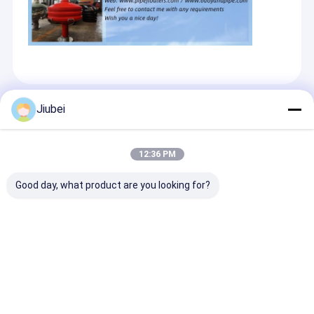
推奨する製品
Jiubei
12:36 PM
Good day, what product are you looking for?
ポリエチレンボイ 海上
砂採掘と海上泥炭輸送
化学,石油,海洋
ボイ 海上ボイ
のための高性能ドラッ
流体輸送用重用
グ用HDPEパイプ
柔軟管
お問い合わせを送信
お問い合わせを送信
お問い合わせ