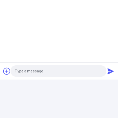
推奨する製品
Photo
Video Call
海洋係留、航行、養殖
UHMWPEパイプ 超高
耐久性のある