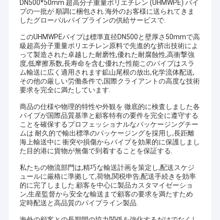
DN500*50mm 超高分子重量ポリエチレン (UHMWPE) パイ
プの一批が 順調に梱包され 海外のお客様に送られてきま
したグローバルパイプラインの供給サービスで.
このUHMWPEパイプは標準直径DN500と壁厚さ50mmで高
級超高分子重量ポリエチレン原料で先進的な挤出技術によ
って製造された卓越した耐磨性,優れた耐腐蝕性,高衝撃強
度,低摩擦系数,長寿命を含む優れた性能このパイプはスラ
ム輸送に広く適用されます鉱山尾根の放出,化学流体配送,
その他の厳しい労働条件で,国際クライアントの高度な技術
要求を完全に満たしています.
商品の仕様や物理的特性や外観を 徹底的に検査しました各
パイプが国際品質基準と顧客特有の要件を完全に遵守する
ことを確保するプロフェッショナルなパッケージングチー
ムは 耐久的で輸出標準のパッケージングを採用し,長距離
海上輸送中に 衝突や損傷からパイプを効果的に保護しまし
た目的港に貨物が無傷で到着することを保証する.
私たちの物流部門は,精巧な輸送計画を策定し,配送スケジ
ュールに厳格に準拠して,荷物,関税申告,配送手続きを効率
的に完了しました.顧客を中心に製品カスタマイゼーショ
ン,生産監督から安全な輸送まで顧客の要求を満たすため
定時配送と高品質のパイプライン製品.
海外の顧客との長期間の協力関係を強化するだけでなくし