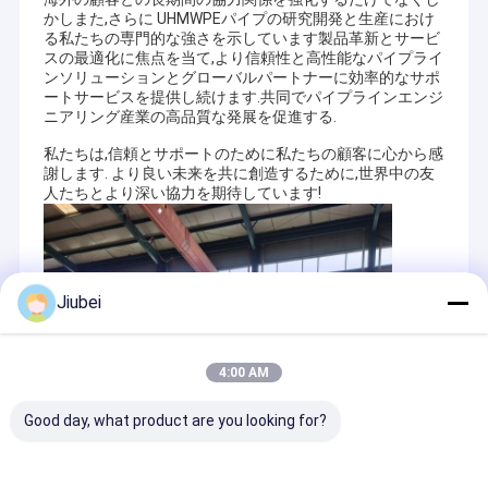
かしまた,さらに UHMWPEパイプの研究開発と生産におけ
る私たちの専門的な強さを示しています製品革新とサービ
スの最適化に焦点を当て,より信頼性と高性能なパイプライ
ンソリューションとグローバルパートナーに効率的なサポ
ートサービスを提供し続けます.共同でパイプラインエンジ
ニアリング産業の高品質な発展を促進する.
私たちは,信頼とサポートのために私たちの顧客に心から感
謝します. より良い未来を共に創造するために,世界中の友
人たちとより深い協力を期待しています!
Jiubei
4:00 AM
Good day, what product are you looking for?