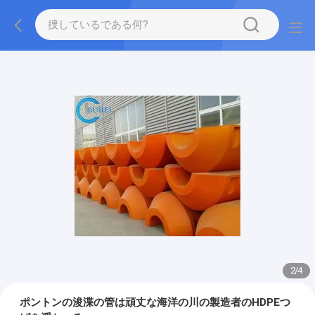
2
/
4
ポントンの浚渫の管は頑丈な海洋の川の製造者のHDPEつ