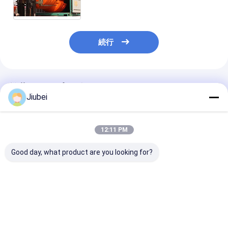
続行
推薦されたプロダクト
Jiubei
12:11 PM
Good day, what product are you looking for?
HDPE 掘削管の浮遊物
浚渫用パイプフロート
多様な水面条件
浮気力及び様々な掘削
高強度軽量HDPEプラ
た多用で耐久性
環境条件における排水
スチック 優れた耐摩耗
水槽
管とパイプラインのサ
性と容易な取り扱い 浚
ポート
渫作業用
ベストプライス
ベストプライス
ベストプラ