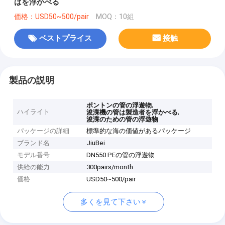
ばを浮かべる
価格：USD50~500/pair
MOQ：10組
ベストプライス
接触
製品の説明
,
ポントンの管の浮遊物
ハイライト
,
浚渫機の管は製造者を浮かべる
浚渫のための管の浮遊物
パッケージの詳細
標準的な海の価値があるパッケージ
ブランド名
JiuBei
モデル番号
DN550 PEの管の浮遊物
供給の能力
300pairs/month
価格
USD50~500/pair
多くを見て下さい