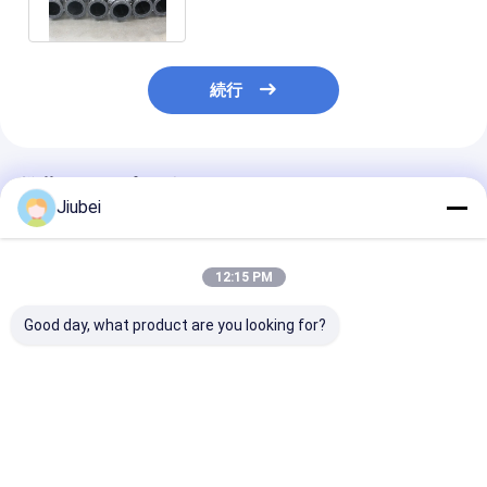
続行
推薦されたプロダクト
Jiubei
12:15 PM
Good day, what product are you looking for?
UHMWPEパイプ 超高
UHMWPEパイプ - 高
高耐摩耗性UHM
分子重量ポリエチレン
い耐摩耗性、耐薬品性
スラリーパイプ
パイプ 砂泥輸送,鉱業,
を持つ超高分子量ポリ
浚渫向け耐摩耗
掘削および化学加工
エチレンパイプ（産業
平滑な搬送ソリ
(耐磨性高,自己潤滑性,
輸送用）
ョン
ベストプライス
ベストプライス
ベストプラ
軽量)