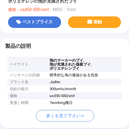
ポリエチレンの泡が充填されたブイ
価格：usd50-500/unit
MOQ：1Unit
ベストプライス
接触
製品の説明
,
泡のマーカーのブイ
ハイライト
,
泡が充填された係留ブイ
ポリエチレンブイ
パッケージの詳細
標準的な海の価値がある包装
ブランド名
JiuBei
供給の能力
300units/month
価格
usd50-500/unit
受渡し時間
7working幾日
多くを見て下さい