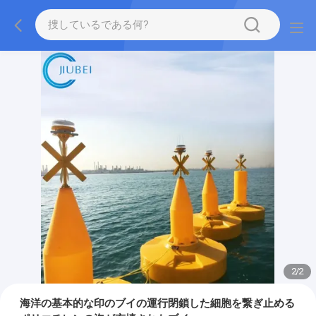
2
/
2
海洋の基本的な印のブイの運行閉鎖した細胞を繋ぎ止める