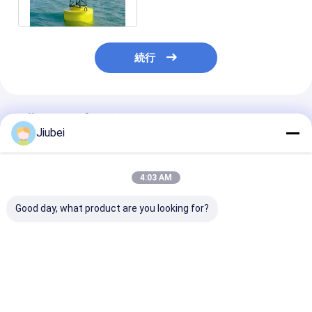
たブイ
続行
推薦されたプロダクト
Jiubei
4:03 AM
Good day, what product are you looking for?
UHMWPE/HDPEポリ
高耐久性、耐衝撃性、
腐食耐性のある
マー浮遊ボイ 耐久性が
耐腐食性の低メンテナ
チック浮遊装置
あり,産業用用途に耐え
ンスポリエチレンブイ
環境におけるdia 
る
3.0mモジュー
ています.
ベストプライス
ベストプライス
ベストプラ