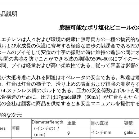
製品説明
膨脹可能なポリ塩化ビニールの
リエチレンは人々および環境の健康に無毒両方の一種の物質的
器および水成長の保護に寄与する極度な進歩の賦課金であるPE
ホームのブイそして変位の十字の振動の時に維持の進歩の間に
2期間の共鳴を防ぐことができる波の期間の50%-60%にブイの
の間、ブイは軽量および高い柔軟性である、従って容器は影響
達が大抵考慮に入れる問題はオペレータの安全である。私達は
め、灯台は灯台の梯子で、滑り止めの表面および補強の測定を
316Lステンレス鋼のボルトである。圧力の安全係数はボルトが
骨構造のために、圧力は17grade風速（60m/s）が灯台をも
達の会社は顧客に商品を供給するとき安全マニュアルを提供す
準的な次元:
Diameter*length
重量
目の直径
容積
ers
項目
（インチの）/
g
インチmm
gals/L
（mm）