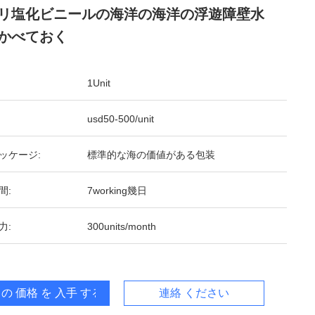
リ塩化ビニールの海洋の海洋の浮遊障壁水
かべておく
1Unit
usd50-500/unit
ッケージ:
標準的な海の価値がある包装
間:
7working幾日
力:
300units/month
 の 価格 を 入手 する
連絡 ください