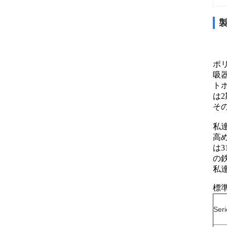
ポ
吸
ト
は
そ
私
高
は
の鉄
私
標
Seri