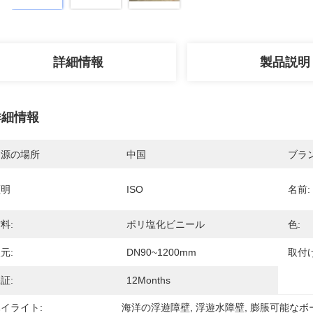
詳細情報
製品説明
詳細情報
起源の場所
中国
ブラ
証明
ISO
名前:
料:
ポリ塩化ビニール
色:
元:
DN90~1200mm
取付け
証:
12Months
イライト:
海洋の浮遊障壁
, 
浮遊水障壁
, 
膨脹可能なボ