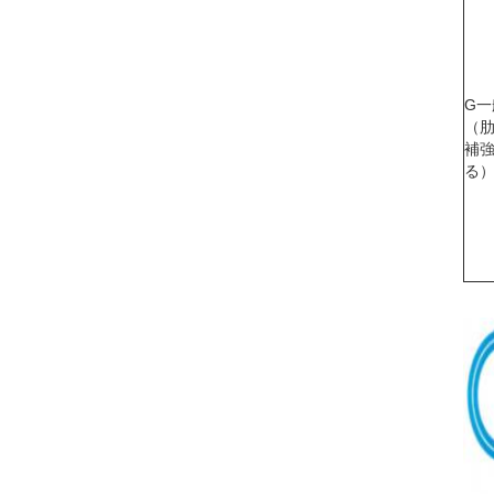
G一
（
補
る