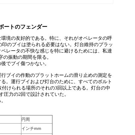
ボートのフェンダー
な環境の友好的である。特に、それがオペレータの呼
の印のブイは塗られる必要はない。灯台維持のプラッ
オペレータの不快な感じを特に避けるためには、私達
十字の振動の期間を限る。
の後でブイ傷つかない。
運行ブイの作動のプラットホームの滑り止めの測定を
する。運行ブイおよび灯台のために、すべてのボルト
取付けられる場所のそれの3回以上である。灯台の中
たらす圧力の2回で設計されていた。
る。
円周
インチmm