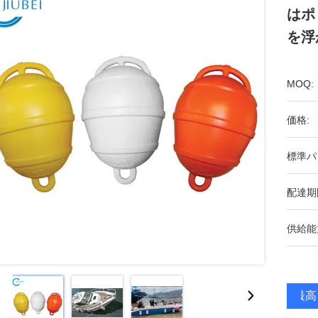
はポ
を浮
MOQ:
価格:
標準パ
配達期
供給能
最高