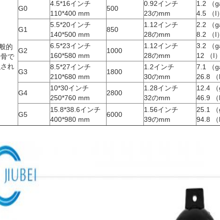
4.5*16インチ
0.92インチ
1.2 （g
G0
500
110*400 mm
23のmm
4.5 （l
5.5*20インチ
1.12インチ
2.2 （g
G1
850
140*500 mm
28のmm
8.2 （l
6.5*23インチ
1.12インチ
3.2 （g
般的
G2
1000
160*580 mm
28のmm
12 （l
肋骨で
強され
8.5*27インチ
1.2インチ
7.1 （g
G3
1800
）
210*680 mm
30のmm
26.8 （
10*30インチ
1.28インチ
12.4 （
G4
2800
250*760 mm
32のmm
46.9 （
15.8*38.6インチ
1.56インチ
25.1 （
G5
6000
400*980 mm
39のmm
94.8 （