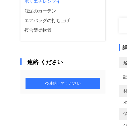
ポリエチレンブイ
沈泥のカーテン
エアバッグの打ち上げ
複合型柔軟管
連絡 ください
今連絡してください
材
次
保
ハ