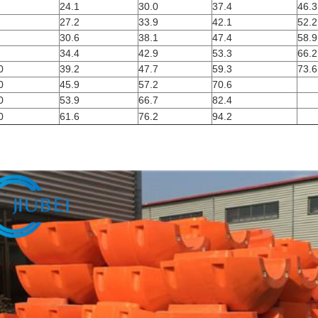
24.1
30.0
37.4
46.3
27.2
33.9
42.1
52.2
30.6
38.1
47.4
58.9
34.4
42.9
53.3
66.2
0
39.2
47.7
59.3
73.6
0
45.9
57.2
70.6
0
53.9
66.7
82.4
0
61.6
76.2
94.2