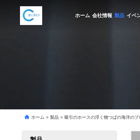
ホーム
会社情報
製品
イベ
ホーム
>
製品
>
吸引のホースの浮く物つばの海洋のプ
製品