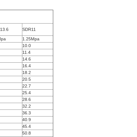
13.6
SDR11
Mpa
1.25Mpa
10.0
11.4
14.6
16.4
18.2
20.5
22.7
25.4
28.6
32.2
36.3
40.9
45.4
50.8