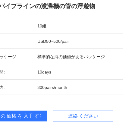
パイプラインの浚渫機の管の浮遊物
10組
USD50~500/pair
ッケージ:
標準的な海の価値があるパッケージ
間:
10days
力:
300pairs/month
 の 価格 を 入手 する
連絡 ください