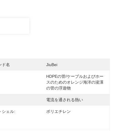
ンド名
JiuBei
HDPEの管/ケーブルおよびホー
スのためのオレンジ海洋の浚渫
の管の浮遊物
電流を通される熱い
トシェル:
ポリエチレン