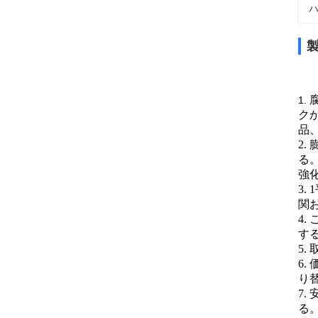
ハ
1.
クか
品
2
る
強
3
関
4
す
5
6
り
7
る