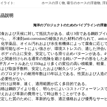
イライト:
ホースの浮く物
, 
吸引のホースの浮遊物
, 
浮
製品説明
海洋のプロジェクトのためのパイプラインの浮遊
腐食および天候に対して抵抗力がある、成り3倍である鋼鉄ブイ
ら。、不凍剤anti-corrosionの補強された材料の作られて、ant
、化学薬品、オイル汚れおよび水生有機体によって腐食に応じ
. 膨脹可能なボートによい強さが、環境ストレスの、適した沖
。ボディの上に安全、安定している滑り止めパターンがある。4
化と関連付けられる通常の危険を避ける鈍いアーチの形をした
. 1平方メートルあたり350kgより多くの変位の高い積載量、
および取扱手数料、安定したおよび耐久シリンダー。
. このプロダクトの耐用年数は15年以上である。性質および人
る必要性がない。
. 取付けは簡単、速く、適用範囲が広く多目的である。
. 価格は鋼鉄ブイより低く、明らかによいコストパフォーマン
替えおよび革新の費用そして時は救うことができる。
. 安定した質のために、革新的な形、適正価格および優秀なサ
。