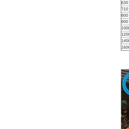
630
710
800
900
100
120
140
160