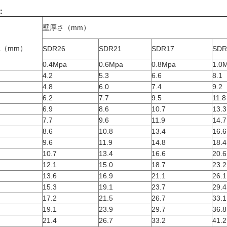
:
壁厚さ（mm）
（mm）
SDR26
SDR21
SDR17
SDR
0.4Mpa
0.6Mpa
0.8Mpa
1.0
4.2
5.3
6.6
8.1
4.8
6.0
7.4
9.2
6.2
7.7
9.5
11.8
6.9
8.6
10.7
13.3
7.7
9.6
11.9
14.7
8.6
10.8
13.4
16.6
9.6
11.9
14.8
18.4
10.7
13.4
16.6
20.6
12.1
15.0
18.7
23.2
13.6
16.9
21.1
26.1
15.3
19.1
23.7
29.4
17.2
21.5
26.7
33.1
19.1
23.9
29.7
36.8
21.4
26.7
33.2
41.2