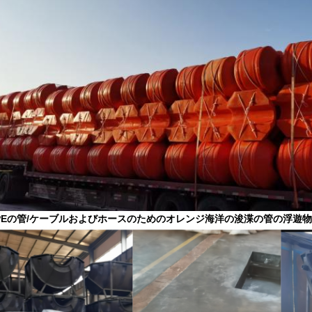
PEの管/ケーブルおよびホースのためのオレンジ海洋の浚渫の管の浮遊物