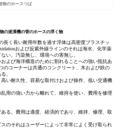
遊物のホースつば
物の浚渫機の管のホースの浮く物
の長く長い耐用年数を過す浮体は高密度プラスチッ
i-oxidationおよび反紫外線ラインのそれは海水、化学薬
てない。汚染無し、環境への害無し。
合いおよび海洋構造のために割れることへの強い抵抗あ
つのコーナーは共通のコンクリート、木および鉄の
ある。
軽量、高い耐久性、容易な取付けおよび操作、低い交通機
造の乱用の強い力から離れて、維持を使い、費用を修理
スである。費用は適度、経済的であり、維持、修理、取
ービスのそれはユーザーによって非常によく受け取られ