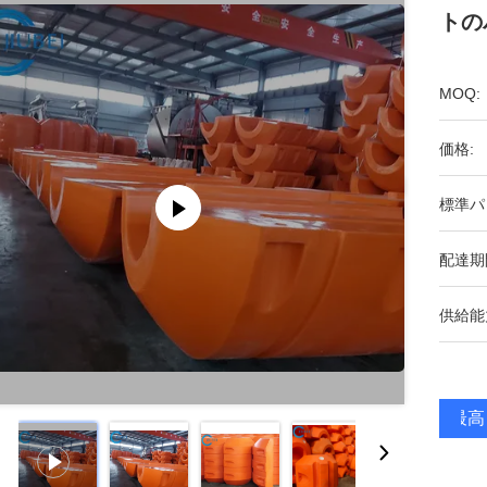
トの
MOQ:
価格:
標準パ
配達期
供給能
最高