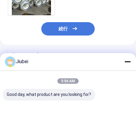
機の管
続行
推薦されたプロダクト
Jiubei
5:56 AM
Good day, what product are you looking for?
HDPEパイプ 柔軟で耐
柔らかい高圧 HDPE 掘
高密度ポリエチ
磨性のある海上および
削管 高強度スラム砂放
(HDPE) 波紋
スラム輸送ソリューシ
出溶液
ングパイプ: 耐
ョン
軟性,要求の高
ジング作業のた
ベストプライス
ベストプライス
ベストプラ