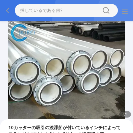
1
/
1
10カッターの吸引の浚渫船が付いているインチによって