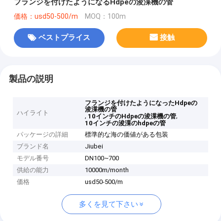
フランジを付けたようになるHdpeの浚渫機の管
価格：usd50-500/m
MOQ：100m
ベストプライス
接触
製品の説明
フランジを付けたようになったHdpeの
浚渫機の管
ハイライト
,
,
10インチのHdpeの浚渫機の管
10インチの浚渫のhdpeの管
パッケージの詳細
標準的な海の価値がある包装
ブランド名
Jiubei
モデル番号
DN100~700
供給の能力
10000m/month
価格
usd50-500/m
多くを見て下さい