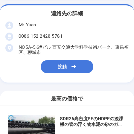
連絡先の詳細
Mr. Yuan
0086 152 2428 5781
NO.5A-5,6#ビル 西安交通大学科学技術パーク、東昌福
区、聊城市
接触
最高の価格で
SDR26高密度PEのHDPEの浚渫
機の管の浮く物水泥の砂のガス
の浚渫鉱山