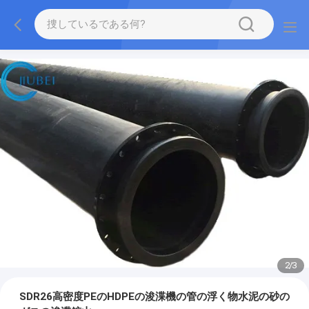
2
/
3
SDR26高密度PEのHDPEの浚渫機の管の浮く物水泥の砂の