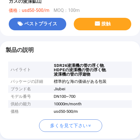
ガスの浚渫鉱山
価格：usd50-500/m
MOQ：100m
ベストプライス
接触
製品の説明
,
SDR26浚渫機の管の浮く物
ハイライト
,
HDPEの浚渫機の管の浮く物
浚渫機の管の浮遊物
パッケージの詳細
標準的な海の価値がある包装
ブランド名
Jiubei
モデル番号
DN100~700
供給の能力
10000m/month
価格
usd50-500/m
多くを見て下さい