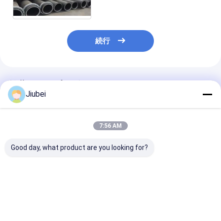
続行
推薦されたプロダクト
Jiubei
7:56 AM
Good day, what product are you looking for?
HDPEパイプ 柔軟で耐
柔らかい高圧 HDPE 掘
高密度ポリエチ
磨性のある海上および
削管 高強度スラム砂放
(HDPE) 波紋
スラム輸送ソリューシ
出溶液
ングパイプ: 耐
ョン
軟性,要求の高
ジング作業のた
ベストプライス
ベストプライス
ベストプラ
れた水力性能