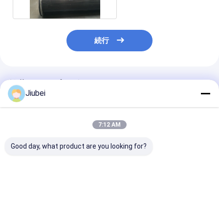
続行
推薦されたプロダクト
Jiubei
7:12 AM
Good day, what product are you looking for?
UHMWPEパイプ 超高
UHMWPEパイプ - 高
高耐摩耗性UHM
分子重量ポリエチレン
い耐摩耗性、耐薬品性
スラリーパイプ
パイプ 砂泥輸送,鉱業,
を持つ超高分子量ポリ
浚渫向け耐摩耗
掘削および化学加工
エチレンパイプ（産業
平滑な搬送ソリ
(耐磨性高,自己潤滑性,
輸送用）
ョン
ベストプライス
ベストプライス
ベストプラ
軽量)