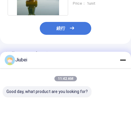
ポリエチレンボイ
Price： 1unit
続行
推薦されたプロダクト
Jiubei
11:42 AM
Good day, what product are you looking for?
UHMWPE/HDPEポリ
高耐久性、耐衝撃性、
腐食耐性のある
マー浮遊ボイ 耐久性が
耐腐食性の低メンテナ
チック浮遊装置
あり,産業用用途に耐え
ンスポリエチレンブイ
環境におけるdia 
る
3.0mモジュー
ています.
ベストプライス
ベストプライス
ベストプラ