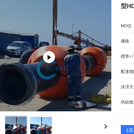
型H
MOQ:
価格:
標準パ
配達期
決済方
供給能
最高