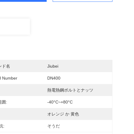
ンド名
Jiubei
l Number
DN400
熱電熱鋼ボルトとナッツ
囲:
-40°C~+80°C
オレンジ か 黄色
抗:
そうだ