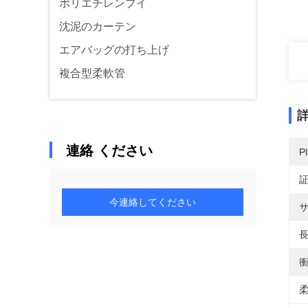
ポリエチレンブイ
沈泥のカーテン
エアバッグの打ち上げ
複合型柔軟管
連絡 ください
Pl
今連絡してください
サ
長
衝
柔