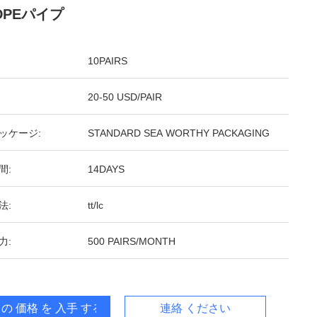
DPEパイプ
10PAIRS
20-50 USD/PAIR
ッケージ:
STANDARD SEA WORTHY PACKAGING
間:
14DAYS
法:
tt/lc
力:
500 PAIRS/MONTH
 の 価格 を 入手 する
連絡 ください