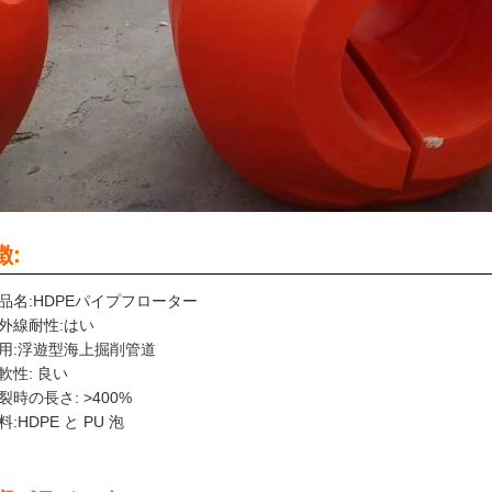
徴:
品名:HDPEパイプフローター
外線耐性:はい
用:浮遊型海上掘削管道
軟性: 良い
裂時の長さ: >400%
料:HDPE と PU 泡