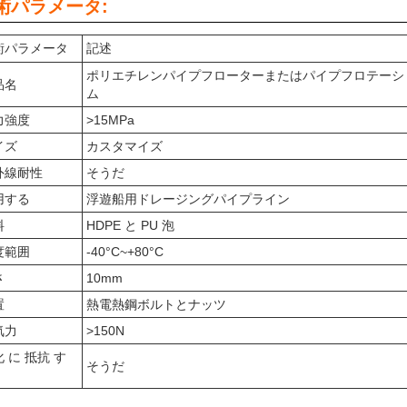
術パラメータ:
術パラメータ
記述
ポリエチレンパイプフローターまたはパイプフロテーシ
品名
ム
力強度
>15MPa
イズ
カスタマイズ
外線耐性
そうだ
用する
浮遊船用ドレージングパイプライン
料
HDPE と PU 泡
度範囲
-40°C~+80°C
さ
10mm
置
熱電熱鋼ボルトとナッツ
気力
>150N
 に 抵抗 す
そうだ