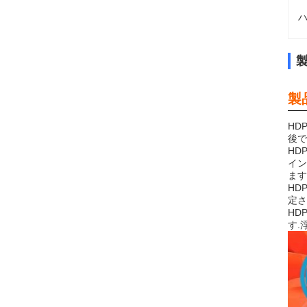
ハ
製
HD
後で
HD
イン
ます
HD
定さ
HD
す.