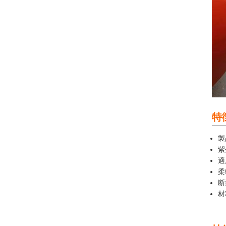
特
製
紫
適
柔
断
材