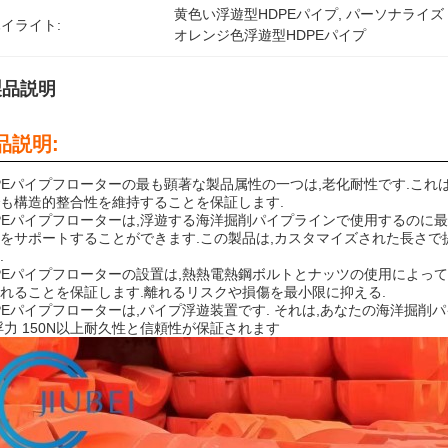
黄色い浮遊型HDPEパイプ
, 
パーソナライズド
イライト:
オレンジ色浮遊型HDPEパイプ
製品説明
品説明:
PEパイプフローターの最も顕著な製品属性の一つは,老化耐性です.これは
も構造的整合性を維持することを保証します.
PEパイプフローターは,浮遊する海洋掘削パイプラインで使用するのに最
をサポートすることができます.この製品は,カスタマイズされた長さで
.
PEパイプフローターの設置は,熱熱電熱鋼ボルトとナッツの使用によっ
れることを保証します.離れるリスクや損傷を最小限に抑える.
PEパイプフローターは,パイプ浮遊装置です. それは,あなたの海洋掘
浮力 150N以上耐久性と信頼性が保証されます