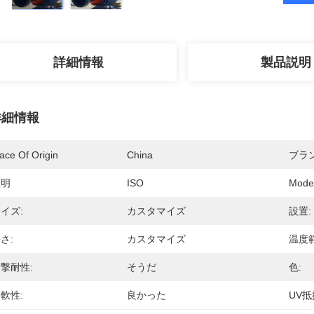
詳細情報
製品説明
詳細情報
ace Of Origin
China
ブラ
証明
ISO
Mode
イズ:
カスタマイズ
設置:
さ:
カスタマイズ
温度範
撃耐性:
そうだ
色:
軟性:
良かった
UV抵