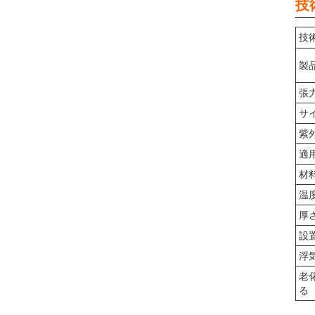
技
技
製
張
サ
紫
適
材
温
厚
設
浮
老化
る