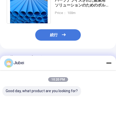
パーソナライズされた産業用
ソリューションのためのボル
ト付きフレンズ型UHMWPEパ
Price： 100m
イプの挤出
続行
推薦されたプロダクト
Jiubei
10:20 PM
Good day, what product are you looking for?
UHMWPEパイプ 超高
UHMWPEパイプ - 高
高耐摩耗性UHM
分子重量ポリエチレン
い耐摩耗性、耐薬品性
スラリーパイプ