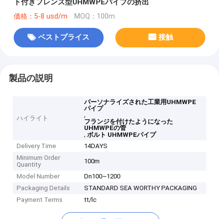
ト付きフレンズ型UHMWPEパイプの挤出
価格：5-8 usd/m
MOQ：100m
ベストプライス
接触
製品の説明
パーソナライズされた工業用UHMWPE
パイプ
,
ハイライト
フランジを付けたようになった
UHMWPEの管
,
ボルト UHMWPEパイプ
Delivery Time
14DAYS
Minimum Order
100m
Quantity
Model Number
Dn100~1200
Packaging Details
STANDARD SEA WORTHY PACKAGING
Payment Terms
tt/lc