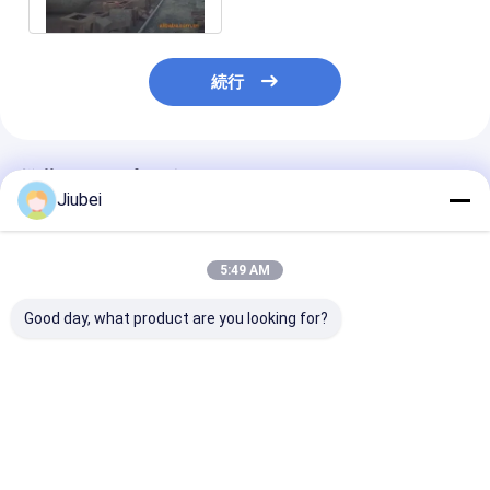
続行
推薦されたプロダクト
Jiubei
5:49 AM
Good day, what product are you looking for?
爆発物発射方法 発射エ
6~19m 実効長さ 12層
容易な設置 エ
アバッグ ゴム素材 7-
爆発性発射方法のゴム
の打ち上げ 張
19.5m 総長
エアバッグ
80%以上 総長 7
19.5m
ベストプライス
ベストプライス
ベストプラ