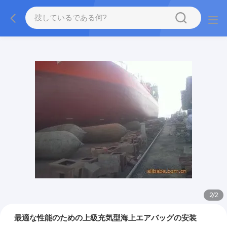
2
/
2
最適な性能のための上級充気型海上エアバッグの安装