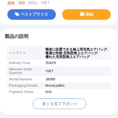
価格：300
MOQ：1SET
ベストプライス
接触
製品の説明
,
簡単に設置できる海上用充気エアバッグ
ハイライト
,
最適な性能 充気型海上エアバッグ
優れた充気型海上エアバッグ
Delivery Time
7DAYS
Minimum Order
1SET
Quantity
Model Number
JB500
Packaging Details
Wood pallet
Payment Terms
tt/lc
多くを見て下さい