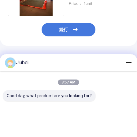
めの長さ
Price： 1unit
続行
推薦されたプロダクト
Jiubei
3:57 AM
Good day, what product are you looking for?
シルトカーテンPVCス
ゴムと泡で満たされた
沈殿物の移動を
カート材料でシルトと
BOOM材料で作られた
泥のカーテンで
懸浮堆積物の移動を効
シルトスクリーンで制
能な水管理を促
率的に制御する
御された収納エリアの
沉着制御
ベストプライス
ベストプライス
ベストプラ