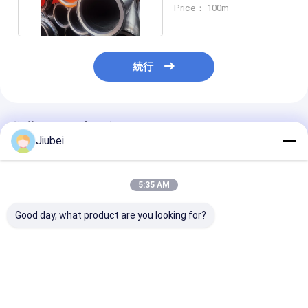
いHDPEパイプ
Price： 100m
続行
推薦されたプロダクト
Jiubei
5:35 AM
Good day, what product are you looking for?
HDPEパイプ 柔軟で耐
柔らかい高圧 HDPE 掘
高密度ポリエチ
磨性のある海上および
削管 高強度スラム砂放
(HDPE) 波紋
スラム輸送ソリューシ
出溶液
ングパイプ: 耐
ョン
軟性,要求の高
ジング作業のた
ベストプライス
ベストプライス
ベストプラ