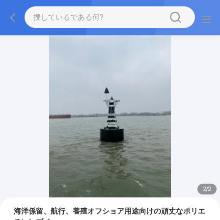
2
/
2
海洋係留、航行、養殖オフショア用途向けの頑丈なポリエ