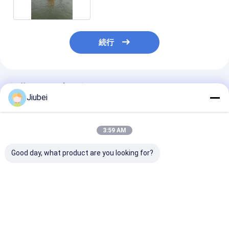
続行
推薦されたプロダクト
Jiubei
3:59 AM
Good day, what product are you looking for?
ポリエチレンボイ 海上
UHMWPE/HDPEポリ
高耐久性、耐衝
ボイ 海上ボイ
マー浮遊ボイ 耐久性が
耐腐食性の低メ
あり,産業用用途に耐え
ンスポリエチレ
る
ベストプライス
ベストプライス
ベストプラ