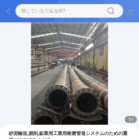
1
/
1
砂泥輸送,掘削,鉱業用工業用耐磨管道システムのための重