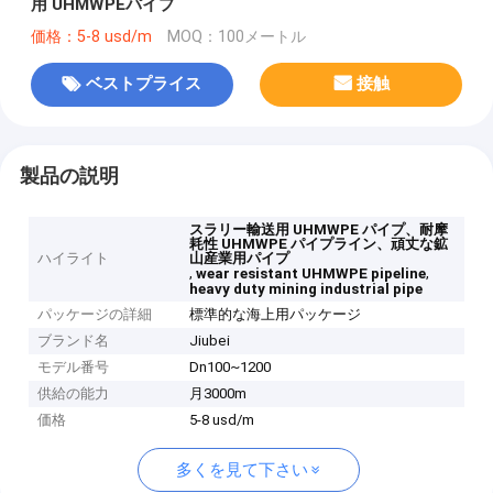
用 UHMWPEパイプ
価格：5-8 usd/m
MOQ：100メートル
ベストプライス
接触
製品の説明
スラリー輸送用 UHMWPE パイプ、耐摩
耗性 UHMWPE パイプライン、頑丈な鉱
ハイライト
山産業用パイプ
,
,
wear resistant UHMWPE pipeline
heavy duty mining industrial pipe
パッケージの詳細
標準的な海上用パッケージ
ブランド名
Jiubei
モデル番号
Dn100~1200
供給の能力
月3000m
価格
5-8 usd/m
多くを見て下さい