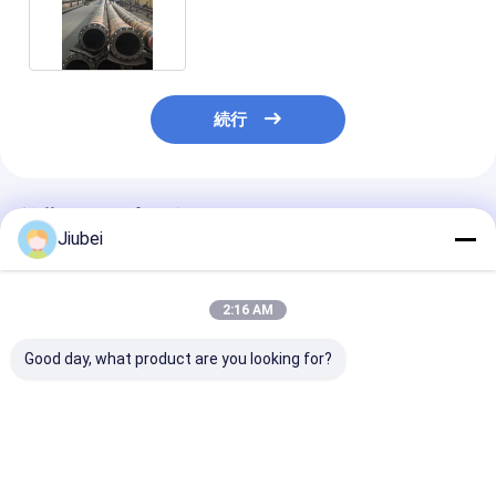
パイプ
続行
推薦されたプロダクト
Jiubei
2:16 AM
Good day, what product are you looking for?
厚重型 UHMWPE パイ
UHMWPEパイプ 超高
UHMWPEパイプ
プ 鉱山掘削用耐磨性ス
分子重量ポリエチレン
い耐摩耗性、耐
ラム輸送ソリューショ
パイプ 耐磨性 耐腐蝕性
を持つ超高分子
ン
スラム 輸送 採掘 掘削
エチレンパイプ