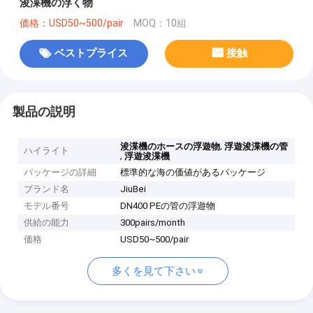
浚渫機の浮く物
価格：USD50~500/pair
MOQ：10組
ベストプライス
接触
製品の説明
,
浚渫機のホースの浮遊物
浮遊浚渫機の管
ハイライト
,
浮遊浚渫機
パッケージの詳細
標準的な海の価値があるパッケージ
ブランド名
JiuBei
モデル番号
DN400 PEの管の浮遊物
供給の能力
300pairs/month
価格
USD50~500/pair
多くを見て下さい