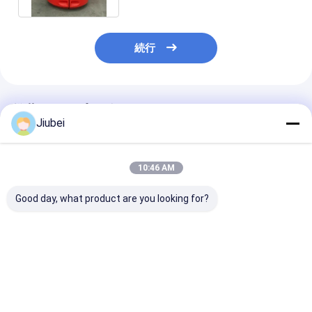
続行
推薦されたプロダクト
Jiubei
10:46 AM
Good day, what product are you looking for?
簡単 に 設置 さ れ た パ
紫外線 に 耐える PE パ
浮力 最大800k
イプ フローティング ボ
イプ は 長期 に わたり
ナライズされた
イ 維持費 が 少なく 寿
異なる サイズ の ボイ
浮気ボイと長寿
命 も 長い
を 浮かせ て い ます
ベストプライス
ベストプライス
ベストプラ