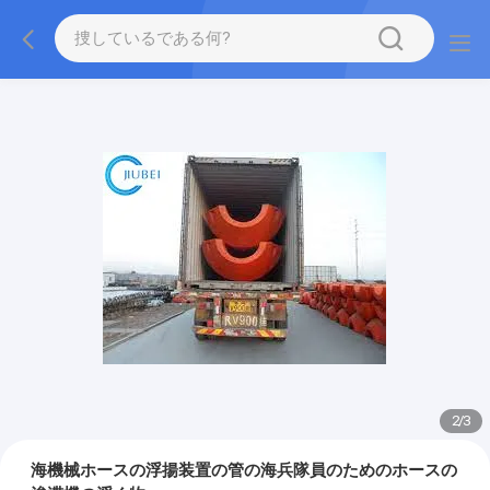
2
/
3
海機械ホースの浮揚装置の管の海兵隊員のためのホースの