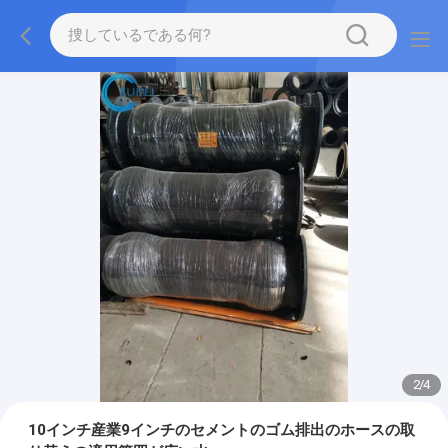
2
/
4
10インチ産業9インチのセメントのゴム排出のホースの取