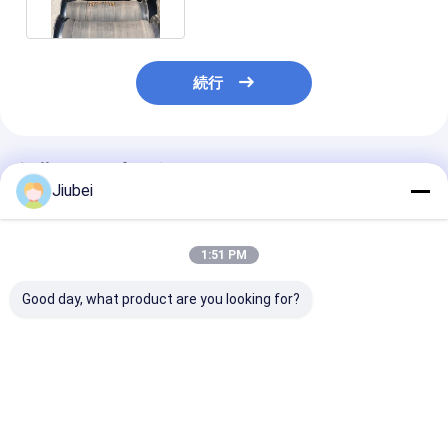
続行
推薦されたプロダクト
Jiubei
1:51 PM
Good day, what product are you looking for?
高耐久フレキシブル浚
スラリー転送用ゴム排
高耐久性浚渫ゴ
渫ゴム排出ホース 高耐
放ホース 重用海用鉱業
出ホース – 浚
摩耗性 高圧性能
管道ホース
用高耐摩耗性ス
砂輸送ホース
ベストプライス
ベストプライス
ベストプラ