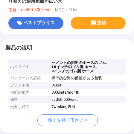
り替えの適用範囲が広い水
価格：usd50-500/unit
MOQ：1Unit
ベストプライス
接触
製品の説明
,
セメントの排出のホースのゴム
ハイライト
,
10インチのゴム製 ホース
9インチのゴム製 ホース
パッケージの詳細
標準的な海の価値がある包装
ブランド名
JiuBei
供給の能力
300units/month
価格
usd50-500/unit
受渡し時間
7working幾日
多くを見て下さい