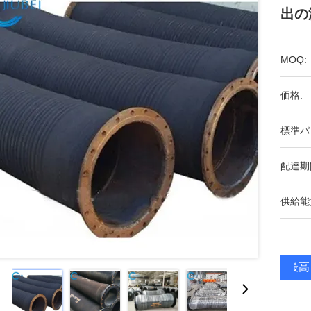
出の
MOQ:
価格:
標準パ
配達期
供給能
最高