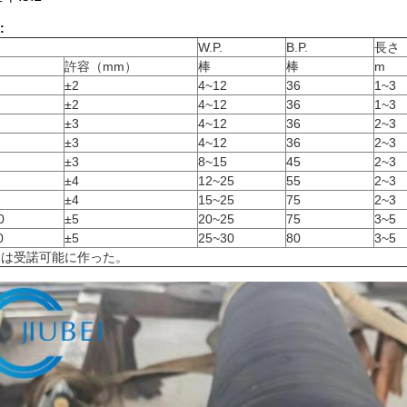
:
W.P.
B.P.
長さ
許容（mm）
棒
棒
m
±2
4~12
36
1~3
±2
4~12
36
1~3
±3
4~12
36
2~3
±3
4~12
36
2~3
±3
8~15
45
2~3
±4
12~25
55
2~3
±4
15~25
75
2~3
0
±5
20~25
75
3~5
0
±5
25~30
80
3~5
客は受諾可能に作った。