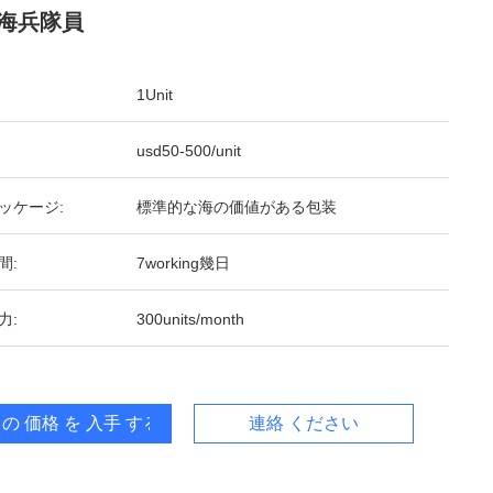
海兵隊員
1Unit
usd50-500/unit
ッケージ:
標準的な海の価値がある包装
間:
7working幾日
力:
300units/month
 の 価格 を 入手 する
連絡 ください