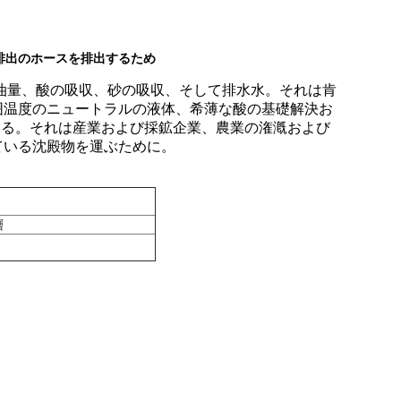
排出のホースを排出するため
油量、酸の吸収、砂の吸収、そして排水水。それは肯
囲温度のニュートラルの液体、希薄な酸の基礎解決お
である。それは産業および採鉱企業、農業の潅漑および
ている沈殿物を運ぶために。
層