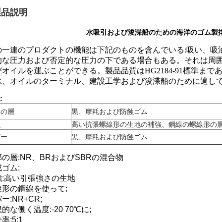
製品説明
水吸引および浚渫船のための海洋のゴム製
の一連のプロダクトの機能は下記のものを含んでいる:吸い、吸
的な圧力および否定的な圧力の下である場合もある。それは周
びオイルを運ぶことができる。製品品質はHG2184-91標準ま
水、オイルのターミナル、建設工学および浚渫船のために適し
:
部の層
黒、摩耗および防蝕ゴム
強
高い抗張螺線形の生地の補強、鋼線の螺線形の
バー
黒、摩耗および防蝕ゴム
の層:NR、BRおよびSBRの混合物
ゴム;
強:高い引張強さの生地
旋形の鋼線を使って;
ー:NR+CR;
的な働く温度:-20 70℃に;
率:5:1