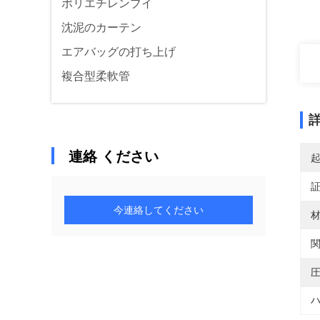
ポリエチレンブイ
沈泥のカーテン
エアバッグの打ち上げ
複合型柔軟管
連絡 ください
今連絡してください
材
関
圧
ハ