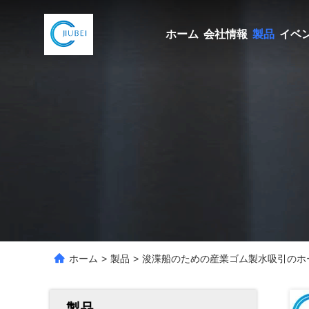
ホーム
会社情報
製品
イベ
ホーム
>
製品
>
浚渫船のための産業ゴム製水吸引のホ
製品