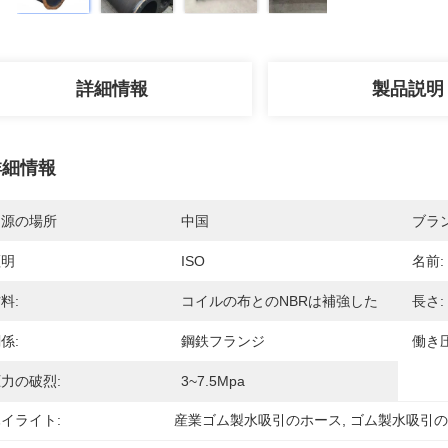
詳細情報
製品説明
詳細情報
起源の場所
中国
ブラ
証明
ISO
名前:
料:
コイルの布とのNBRは補強した
長さ:
係:
鋼鉄フランジ
働き圧
力の破烈:
3~7.5Mpa
イライト:
産業ゴム製水吸引のホース
, 
ゴム製水吸引