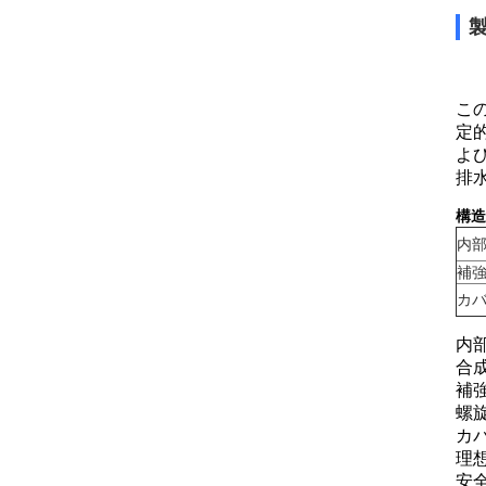
こ
定
よ
排
構造
内
補
カ
内部
合成
補
螺
カバ
理想
安全