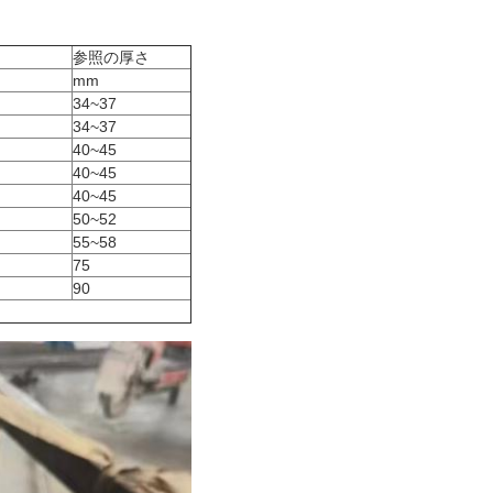
参照の厚さ
mm
34~37
34~37
40~45
40~45
40~45
50~52
55~58
75
90