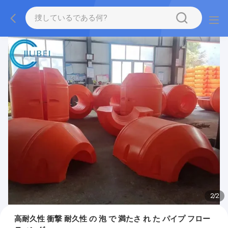
2
/
2
高耐久性 衝撃 耐久性 の 泡 で 満たさ れ た パイプ フロー