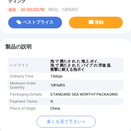
ティング
価格：30-50USD/M
MOQ：10PAIRS
ベストプライス
接触
製品の説明
,
泡 で 満たさ れ た 海上 ボイ
ハイライト
,
泡 で 満たさ れ た パイプ の 浮遊 器
衝撃に耐える泡ボイ
Delivery Time
15days
Minimum Order
10PAIRS
Quantity
Packaging Details
STANDARD SEA WORTHY PACKAGING
Payment Terms
tt
Place of Origin
China
多くを見て下さい