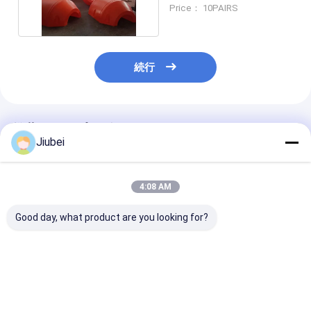
フローティング
Price： 10PAIRS
続行
推薦されたプロダクト
Jiubei
4:08 AM
Good day, what product are you looking for?
簡単 に 設置 さ れ た パ
紫外線 に 耐える PE パ
浮力 最大800k
イプ フローティング ボ
イプ は 長期 に わたり
ナライズされた
イ 維持費 が 少なく 寿
異なる サイズ の ボイ
浮気ボイと長寿
命 も 長い
を 浮かせ て い ます
ベストプライス
ベストプライス
ベストプラ