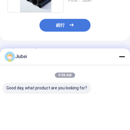
Price： 200m
続行
推薦されたプロダクト
Jiubei
9:58 AM
Good day, what product are you looking for?
HDPEパイプ 柔軟で耐
柔らかい高圧 HDPE 掘
高密度ポリエチ
磨性のある海上および
削管 高強度スラム砂放
(HDPE) 波紋
スラム輸送ソリューシ
出溶液
ングパイプ: 耐
ョン
軟性,要求の高
ジング作業のた
ベストプライス
ベストプライス
ベストプラ
れた水力性能