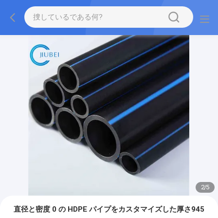
2
/
5
直径と密度 0 の HDPE パイプをカスタマイズした厚さ945