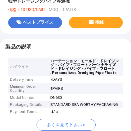
転型ドレージングパイプ浮遊機
価格：10 USD/PAIR
MOQ：1PAIRS
ベストプライス
接触
製品の説明
ローテーション・モールド・ドレイジン
グ・パイプ・フロート パーソナライズ
ハイライト
ド・ドレイジング・パイプ・フロート
,
Personalized Dredging Pipe Floats
Delivery Time
7DAYS
Minimum Order
1PAIRS
Quantity
Model Number
DN630
Packaging Details
STANDARD SEA WORTHY PACKAGING
Payment Terms
tt/lc
多くを見て下さい