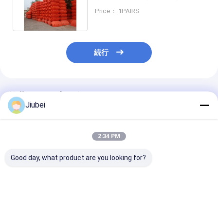
ージングパイプ浮遊機
Price： 1PAIRS
続行
推薦されたプロダクト
Jiubei
2:34 PM
Good day, what product are you looking for?
HDPE 掘削管の浮遊物
浚渫用パイプフロート
多様な水面条件
浮気力及び様々な掘削
高強度軽量HDPEプラ
た多用で耐久性
環境条件における排水
スチック 優れた耐摩耗
水槽
管とパイプラインのサ
性と容易な取り扱い 浚