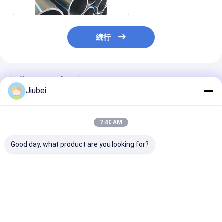
続行
推薦されたプロダクト
Jiubei
7:40 AM
Good day, what product are you looking for?
HDPEパイプ 柔軟で耐
柔らかい高圧 HDPE 掘
高密度ポリエチ
磨性のある海上および
削管 高強度スラム砂放
(HDPE) 波紋
スラム輸送ソリューシ
出溶液
ングパイプ: 耐
ョン
軟性,要求の高
ジング作業のた
ベストプライス
ベストプライス
ベストプラ
れた水力性能