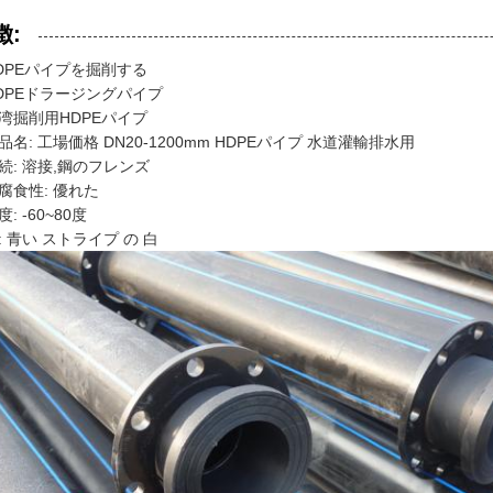
徴:
DPEパイプを掘削する
DPEドラージングパイプ
湾掘削用HDPEパイプ
品名: 工場価格 DN20-1200mm HDPEパイプ 水道灌輸排水用
続: 溶接,鋼のフレンズ
腐食性: 優れた
度: -60~80度
: 青い ストライプ の 白