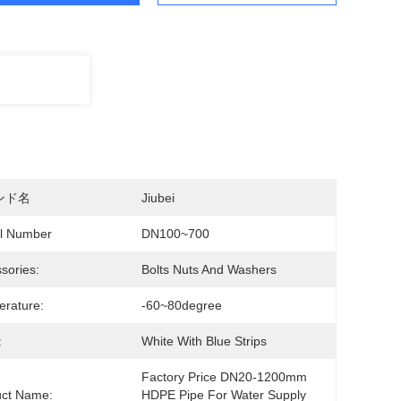
ンド名
Jiubei
l Number
DN100~700
sories:
Bolts Nuts And Washers
rature:
-60~80degree
:
White With Blue Strips
Factory Price DN20-1200mm 
uct Name:
HDPE Pipe For Water Supply 