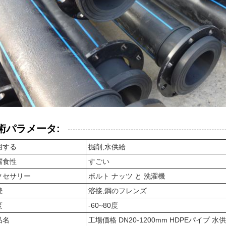
術パラメータ:
用する
掘削,水供給
腐食性
すごい
クセサリー
ボルト ナッツ と 洗濯機
続
溶接,鋼のフレンズ
度
-60~80度
品名
工場価格 DN20-1200mm HDPEパイプ 