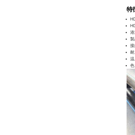
特
H
H
港
製
接
耐
温
色