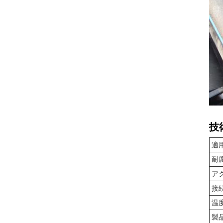
技
適
耐
ア
接
温
製