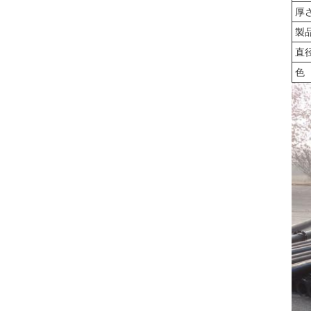
厚
製
直
色