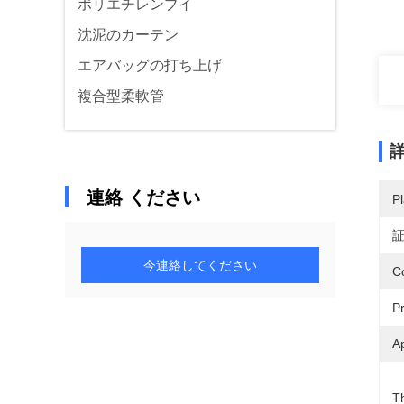
ポリエチレンブイ
沈泥のカーテン
エアバッグの打ち上げ
複合型柔軟管
連絡 ください
Pl
今連絡してください
C
P
Ap
T