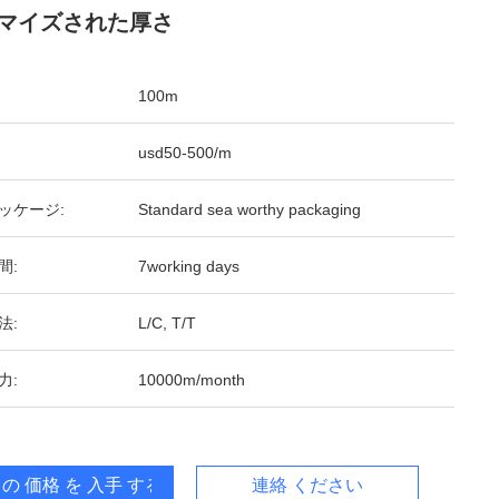
マイズされた厚さ
100m
usd50-500/m
ッケージ:
Standard sea worthy packaging
間:
7working days
法:
L/C, T/T
力:
10000m/month
 の 価格 を 入手 する
連絡 ください