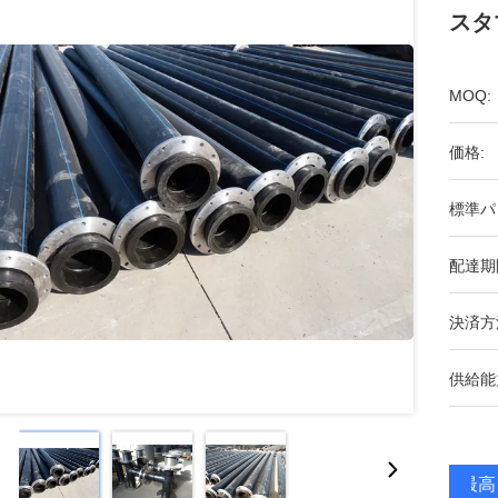
スタ
MOQ:
価格:
標準パ
配達期
決済方
供給能
最高