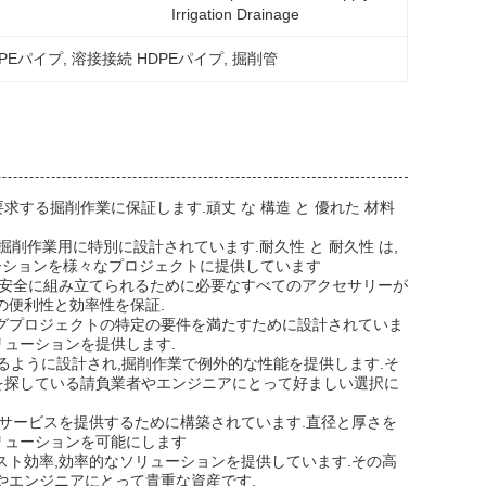
Irrigation Drainage
PEパイプ
, 
溶接接続 HDPEパイプ
, 
掘削管
求する掘削作業に保証します.頑丈 な 構造 と 優れた 材料
て,掘削作業用に特別に設計されています.耐久性 と 耐久性 は,
ソリューションを様々なプロジェクトに提供しています
れ,安全に組み立てられるために必要なすべてのアクセサリーが
の便利性と効率性を保証.
シングプロジェクトの特定の要件を満たすために設計されていま
リューションを提供します.
えるように設計され,掘削作業で例外的な性能を提供します.そ
を探している請負業者やエンジニアにとって好ましい選択に
間のサービスを提供するために構築されています.直径と厚さを
リューションを可能にします
コスト効率,効率的なソリューションを提供しています.その高
やエンジニアにとって貴重な資産です.