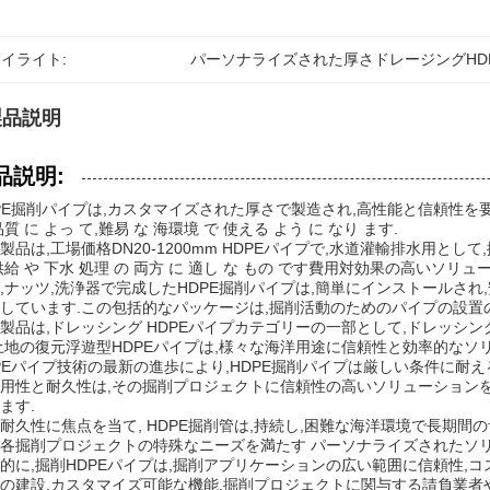
イライト:
パーソナライズされた厚さドレージングHD
製品説明
品説明:
PE掘削パイプは,カスタマイズされた厚さで製造され,高性能と信頼性を要
品質 に よっ て,難易 な 海環境 で 使える よう に なり ます.
製品は,工場価格DN20-1200mm HDPEパイプで,水道灌輸排水用とし
供給 や 下水 処理 の 両方 に 適し な もの です費用対効果の高い
,ナッツ,洗浄器で完成したHDPE掘削パイプは,簡単にインストールさ
しています.この包括的なパッケージは,掘削活動のためのパイプの設置
製品は,ドレッシング HDPEパイプカテゴリーの一部として,ドレッ
土地の復元浮遊型HDPEパイプは,様々な海洋用途に信頼性と効率的なソ
PEパイプ技術の最新の進歩により,HDPE掘削パイプは厳しい条件に耐
用性と耐久性は,その掘削プロジェクトに信頼性の高いソリューション
ます.
耐久性に焦点を当て, HDPE掘削管は,持続し,困難な海洋環境で長期
各掘削プロジェクトの特殊なニーズを満たす パーソナライズされたソ
的に,掘削HDPEパイプは,掘削アプリケーションの広い範囲に信頼性,
の建設,カスタマイズ可能な機能,掘削プロジェクトに関与する請負業者