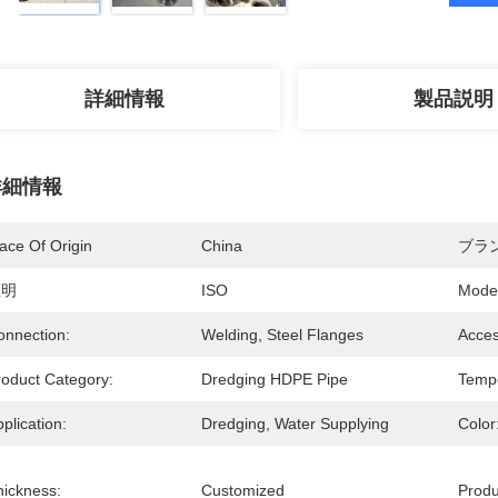
詳細情報
製品説明
詳細情報
ace Of Origin
China
ブラ
証明
ISO
Mode
onnection:
Welding, Steel Flanges
Acces
roduct Category:
Dredging HDPE Pipe
Tempe
plication:
Dredging, Water Supplying
Color
hickness:
Customized
Prod