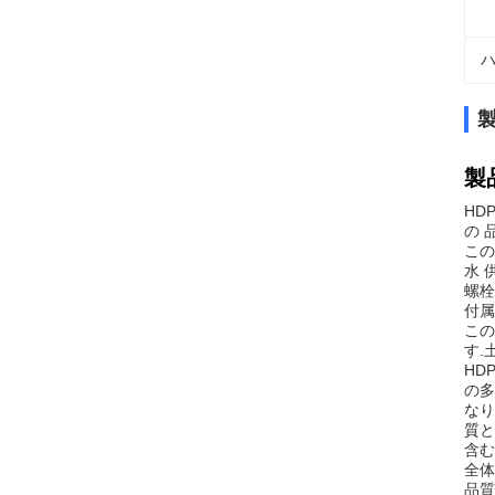
ハ
製
HD
の 
この
水 
螺栓
付属
この
す.
HD
の多
なり
質と
含む
全体
品質