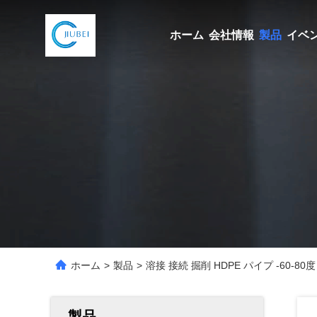
ホーム
会社情報
製品
イベ
ホーム
>
製品
>
溶接 接続 掘削 HDPE パイプ -60-
製品